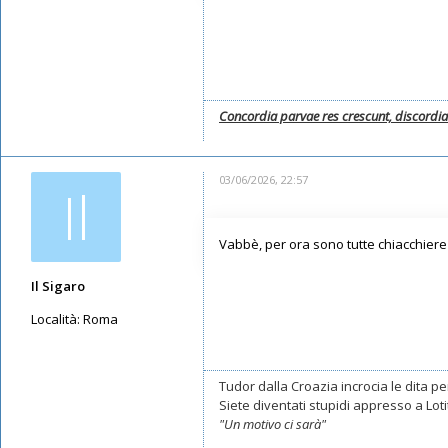
Concordia parvae res crescunt, discordi
03/06/2026, 22:57
Il
Vabbè, per ora sono tutte chiacchiere 
Il Sigaro
Località:
Roma
Messaggi: 11547
Iscritto il:
16/05/2019, 10:26
Tudor dalla Croazia incrocia le dita per
Siete diventati stupidi appresso a Lotito
"Un motivo ci sarà"