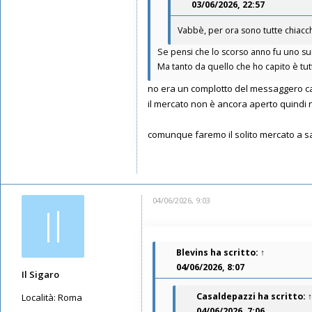
03/06/2026, 22:57
Messaggi: 5664
Iscritto il:
12/05/2019, 8:07
Vabbè, per ora sono tutte chiacch
Se pensi che lo scorso anno fu uno sui 
Ma tanto da quello che ho capito è t
no era un complotto del messaggero 
il mercato non è ancora aperto quindi n
comunque faremo il solito mercato a sald
04/06/2026, 9:03
Il
Blevins
ha scritto:
↑
04/06/2026, 8:07
Il Sigaro
Casaldepazzi
ha scritto:
↑
Località:
Roma
04/06/2026, 7:06