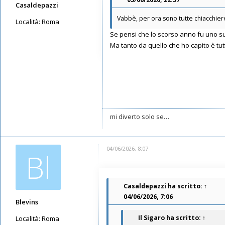
Casaldepazzi
Vabbè, per ora sono tutte chiacchiere
Località:
Roma
Se pensi che lo scorso anno fu uno sui
Messaggi: 3589
Ma tanto da quello che ho capito è t
Iscritto il:
21/05/2019, 13:00
mi diverto solo se…
04/06/2026, 8:07
Bl
Casaldepazzi
ha scritto:
↑
04/06/2026, 7:06
Blevins
Il Sigaro
ha scritto:
↑
Località:
Roma