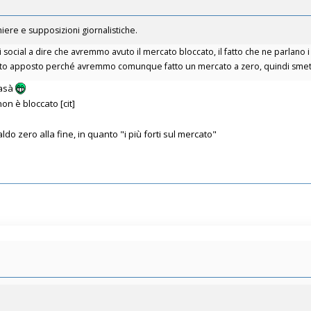
iere e supposizioni giornalistiche.
social a dire che avremmo avuto il mercato bloccato, il fatto che ne parlano i 
utto apposto perché avremmo comunque fatto un mercato a zero, quindi smett
casà
on è bloccato [cit]
o zero alla fine, in quanto "i più forti sul mercato"