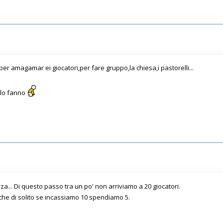
 per amagamar ei giocatori,per fare gruppo,la chiesa,i pastorelli...
n lo fanno
a... Di questo passo tra un po' non arriviamo a 20 giocatori.
che di solito se incassiamo 10 spendiamo 5.