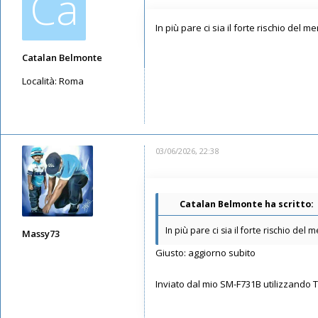
Ca
In più pare ci sia il forte rischio del m
Catalan Belmonte
Località:
Roma
Messaggi: 353
Iscritto il:
05/05/2025, 16:34
03/06/2026, 22:38
Catalan Belmonte ha scritto:
In più pare ci sia il forte rischio del
Massy73
Giusto: aggiorno subito
Messaggi: 12576
Iscritto il:
11/05/2019, 22:28
Inviato dal mio SM-F731B utilizzando 