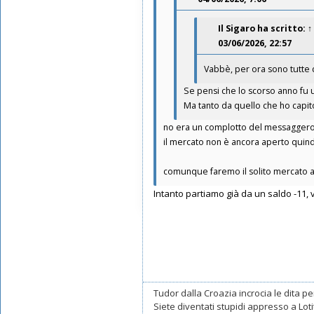
Messaggi: 11547
Iscritto il:
16/05/2019, 10:26
Il Sigaro
ha scritto:
↑
03/06/2026, 22:57
Vabbè, per ora sono tutte c
Se pensi che lo scorso anno fu u
Ma tanto da quello che ho capi
no era un complotto del messagger
il mercato non è ancora aperto quindi
comunque faremo il solito mercato a s
Intanto partiamo già da un saldo -11, v
Tudor dalla Croazia incrocia le dita per
Siete diventati stupidi appresso a Lotito