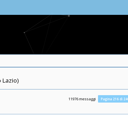
 Lazio)
11976 messaggi
Pagina
216
di
24