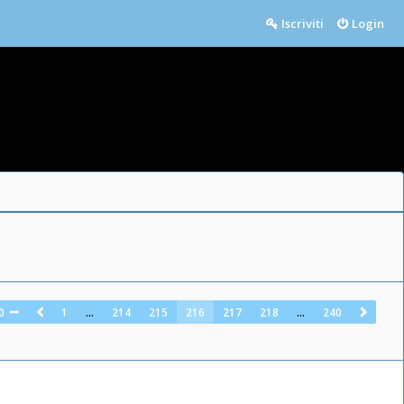
Iscriviti
Login
0
1
…
214
215
216
217
218
…
240