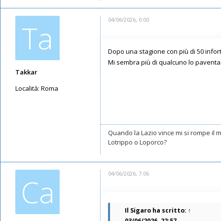
04/06/2026, 0:00
Ta
Dopo una stagione con più di 50 infor
Mi sembra più di qualcuno lo paventa
Takkar
Località:
Roma
Messaggi: 10602
Iscritto il:
17/05/2019, 22:39
Quando la Lazio vince mi si rompe il
Lotrippo o Loporco?
04/06/2026, 7:06
Ca
Il Sigaro
ha scritto:
↑
03/06/2026, 22:57