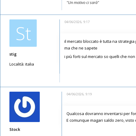
"Un motivo ci sarà"
04/06/2026, 9:17
St
il mercato bloccato è tutta na strategia
ma che ne sapete
stig
i più forti sul mercato so quelli che no
Località:
italia
Messaggi: 3759
Iscritto il:
29/06/2019, 9:24
04/06/2026, 9:19
Qualcosa dovranno inventarsi per forz
E comunque magari saldo zero, visto 
Stock