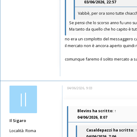
03/06/2026, 22:57
Messaggi: 5665
Iscritto il:
12/05/2019, 8:07
Vabbè, per ora sono tutte chiacch
Se pensi che lo scorso anno fu uno sui 
Ma tanto da quello che ho capito è t
no era un complotto del messaggero 
il mercato non è ancora aperto quindi n
comunque faremo il solito mercato a sald
04/06/2026, 9:03
Il
Blevins
ha scritto:
↑
04/06/2026, 8:07
Il Sigaro
Casaldepazzi
ha scritto:
↑
Località:
Roma
04/06/2026, 7:06