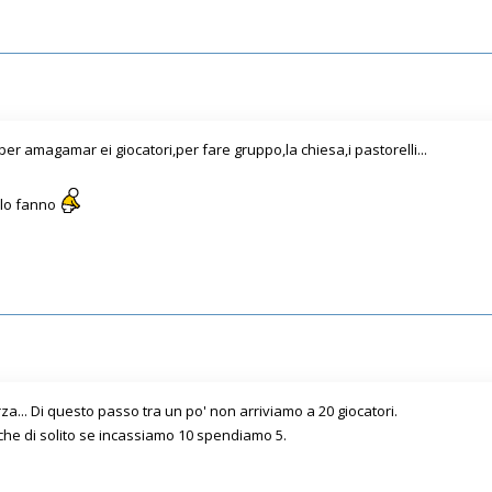
 per amagamar ei giocatori,per fare gruppo,la chiesa,i pastorelli...
n lo fanno
a... Di questo passo tra un po' non arriviamo a 20 giocatori.
che di solito se incassiamo 10 spendiamo 5.