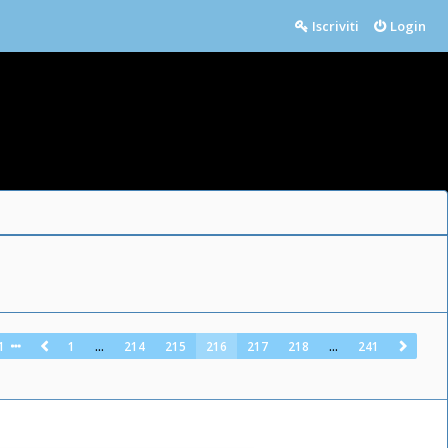
Iscriviti
Login
1
1
…
214
215
216
217
218
…
241