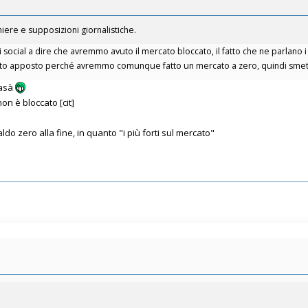
iere e supposizioni giornalistiche.
social a dire che avremmo avuto il mercato bloccato, il fatto che ne parlano i 
utto apposto perché avremmo comunque fatto un mercato a zero, quindi smett
casà
on è bloccato [cit]
o zero alla fine, in quanto "i più forti sul mercato"