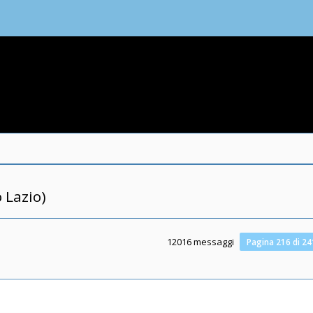
 Lazio)
12016 messaggi
Pagina
216
di
24