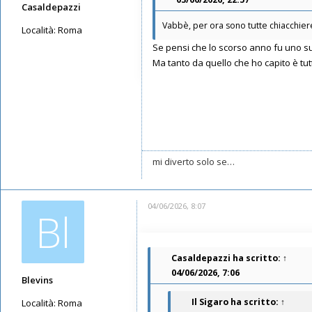
Casaldepazzi
Vabbè, per ora sono tutte chiacchiere
Località:
Roma
Se pensi che lo scorso anno fu uno sui
Messaggi: 3596
Ma tanto da quello che ho capito è t
Iscritto il:
21/05/2019, 13:00
mi diverto solo se…
04/06/2026, 8:07
Bl
Casaldepazzi
ha scritto:
↑
04/06/2026, 7:06
Blevins
Il Sigaro
ha scritto:
↑
Località:
Roma