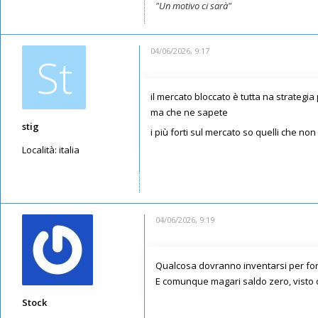
"Un motivo ci sarà"
04/06/2026, 9:17
St
il mercato bloccato è tutta na strategia
ma che ne sapete
stig
i più forti sul mercato so quelli che no
Località:
italia
Messaggi: 3760
Iscritto il:
29/06/2019, 9:24
04/06/2026, 9:19
Qualcosa dovranno inventarsi per forz
E comunque magari saldo zero, visto 
Stock