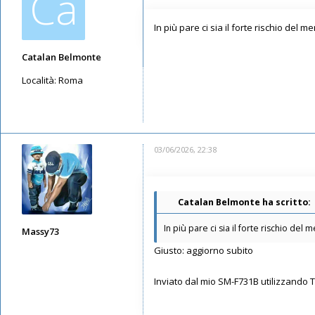
Ca
In più pare ci sia il forte rischio del m
Catalan Belmonte
Località:
Roma
Messaggi: 353
Iscritto il:
05/05/2025, 16:34
03/06/2026, 22:38
Catalan Belmonte ha scritto:
In più pare ci sia il forte rischio del
Massy73
Giusto: aggiorno subito
Messaggi: 12582
Iscritto il:
11/05/2019, 22:28
Inviato dal mio SM-F731B utilizzando 