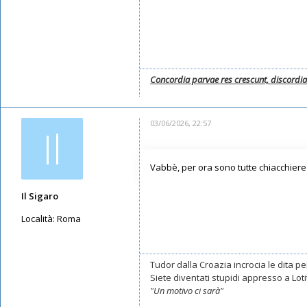
Concordia parvae res crescunt, discordi
03/06/2026, 22:57
Il
Vabbè, per ora sono tutte chiacchiere 
Il Sigaro
Località:
Roma
Messaggi: 11550
Iscritto il:
16/05/2019, 10:26
Tudor dalla Croazia incrocia le dita per
Siete diventati stupidi appresso a Lotito
"Un motivo ci sarà"