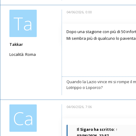
04/06/2026, 0:00
Ta
Dopo una stagione con più di 50 infor
Mi sembra più di qualcuno lo paventa
Takkar
Località:
Roma
Messaggi: 10602
Iscritto il:
17/05/2019, 22:39
Quando la Lazio vince mi si rompe il
Lotrippo o Loporco?
04/06/2026, 7:06
Ca
Il Sigaro
ha scritto:
↑
03/06/2026, 22:57