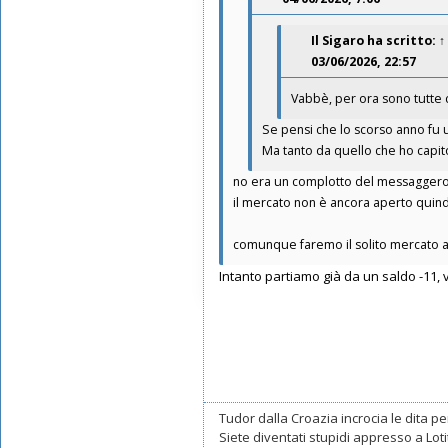
Messaggi: 11550
Iscritto il:
16/05/2019, 10:26
Il Sigaro
ha scritto:
↑
03/06/2026, 22:57
Vabbè, per ora sono tutte c
Se pensi che lo scorso anno fu u
Ma tanto da quello che ho capi
no era un complotto del messagger
il mercato non è ancora aperto quindi
comunque faremo il solito mercato a s
Intanto partiamo già da un saldo -11, v
Tudor dalla Croazia incrocia le dita per
Siete diventati stupidi appresso a Lotito