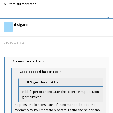
più forti sul mercato"
Il Sigaro
Il
04/06/2026, 9:03
Blevins
ha scritto:
↑
Casaldepazzi
ha scritto:
↑
Il Sigaro
ha scritto:
↑
Vabbè, per ora sono tutte chiacchiere e supposizioni
giornalistiche.
Se pensi che lo scorso anno fu uno sui social a dire che
avremmo avuto il mercato bloccato, il fatto che ne parlano i