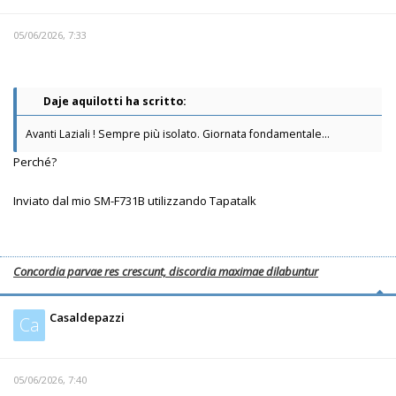
05/06/2026, 7:33
Daje aquilotti ha scritto:
Avanti Laziali ! Sempre più isolato. Giornata fondamentale...
Perché?
Inviato dal mio SM-F731B utilizzando Tapatalk
Concordia parvae res crescunt, discordia maximae dilabuntur
Casaldepazzi
Ca
05/06/2026, 7:40