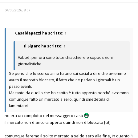
04/06/2026, 8:07
Casaldepazzi
ha scritto:
↑
Il Sigaro
ha scritto:
↑
Vabbè, per ora sono tutte chiacchiere e supposizioni
giornalistiche.
Se pensi che lo scorso anno fu uno sui social a dire che avremmo
avuto il mercato bloccato, il fatto che ne parlano i giornali è un
passo avanti.
Ma tanto da quello che ho capito è tutto apposto perché avremmo
comunque fatto un mercato a zero, quindi smettetela di
lamentarvi.
no era un complotto del messaggero casà
il mercato non è ancora aperto quindi non è bloccato [cit]
comunque faremo il solito mercato a saldo zero alla fine, in quanto "i