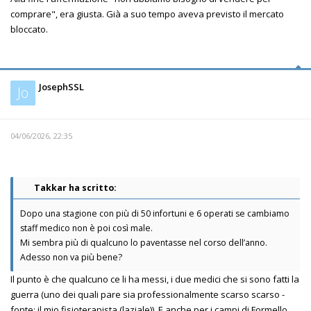
comprare", era giusta. Già a suo tempo aveva previsto il mercato
bloccato.
JosephSSL
Jo
04/06/2026, 22:35
Takkar ha scritto:
Dopo una stagione con più di 50 infortuni e 6 operati se cambiamo
staff medico non è poi così male.
Mi sembra più di qualcuno lo paventasse nel corso dell’anno.
Adesso non va più bene?
Il punto è che qualcuno ce li ha messi, i due medici che si sono fatti la
guerra (uno dei quali pare sia professionalmente scarso scarso -
fonte: il mio fisioterapista (laziale)). E anche per i campi di Formello,