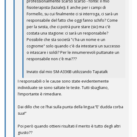
professionalmente scarso scarso - fonte: il mio
fisioterapista (laziale)). E anche per i campi di
Formello, su cui finalmente ci si interroga, ci sarà un
responsabile del fatto che oggi fanno schifo? Come
per la svista, che ci potrà pure stare (sic) ma c'è
costata una stagione: ci sarà un responsabile?
Possibile che sta società "c'ha un nome e un
cognome" solo quando c'è da intestarsi un successo
o intascare i soldi? Per le innumerevoli puttanate un
responsabile non c'è mai???
Inviato dal mio SM-A336B utilizzando Tapatalk
I responsabili o le cause sono state evidentemente
individuate se sono saltate le teste. Tutti sbagliano,
l’importante è rimediare.
Dai dillo che ce l’hai sulla punta della lingua:”E’ dudda corba
sua!”
Poi però quando ottieni risultati il merito è tutto degli altri
giusto??