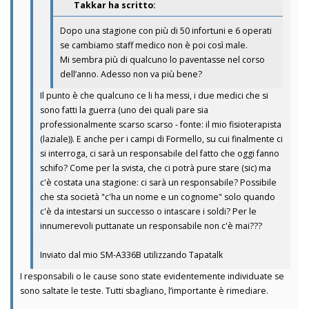
Takkar ha scritto:
Dopo una stagione con più di 50 infortuni e 6 operati
se cambiamo staff medico non è poi così male.
Mi sembra più di qualcuno lo paventasse nel corso
dell’anno. Adesso non va più bene?
Il punto è che qualcuno ce li ha messi, i due medici che si
sono fatti la guerra (uno dei quali pare sia
professionalmente scarso scarso - fonte: il mio fisioterapista
(laziale)). E anche per i campi di Formello, su cui finalmente ci
si interroga, ci sarà un responsabile del fatto che oggi fanno
schifo? Come per la svista, che ci potrà pure stare (sic) ma
c'è costata una stagione: ci sarà un responsabile? Possibile
che sta società "c'ha un nome e un cognome" solo quando
c'è da intestarsi un successo o intascare i soldi? Per le
innumerevoli puttanate un responsabile non c'è mai???
Inviato dal mio SM-A336B utilizzando Tapatalk
I responsabili o le cause sono state evidentemente individuate se
sono saltate le teste. Tutti sbagliano, l’importante è rimediare.