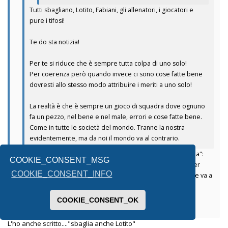
Tutti sbagliano, Lotito, Fabiani, gli allenatori, i giocatori e
pure i tifosi!
Te do sta notizia!
Per te si riduce che è sempre tutta colpa di uno solo!
Per coerenza però quando invece ci sono cose fatte bene
dovresti allo stesso modo attribuire i meriti a uno solo!
La realtà è che è sempre un gioco di squadra dove ognuno
fa un pezzo, nel bene e nel male, errori e cose fatte bene.
Come in tutte le società del mondo. Tranne la nostra
evidentemente, ma da noi il mondo va al contrario.
Non hai capito. Il punto non è che per me "è sempre colpa sua":
COOKIE_CONSENT_MSG
non lho detto e neanche lo penso. Il punto è che, per lui (e per
COOKIE_CONSENT_INFO
molti come te), NON È MAI colpa sua. Neanche quando la nave va a
picco. La capisci la differenza? O è troppo sottile?
COOKIE_CONSENT_OK
Inviato dal mio SM-A336B utilizzando Tapatalk
L'ho anche scritto...."sbaglia anche Lotito"