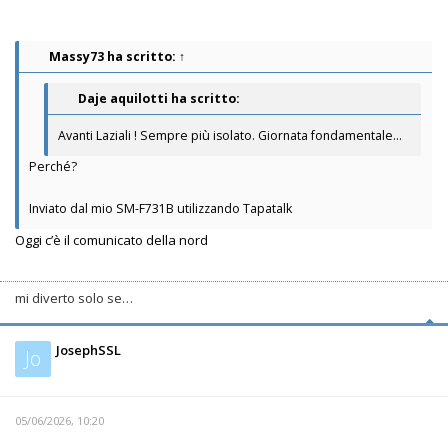
Massy73
ha scritto:
↑
Daje aquilotti ha scritto:
Avanti Laziali ! Sempre più isolato. Giornata fondamentale...
Perché?
Inviato dal mio SM-F731B utilizzando Tapatalk
Oggi c’è il comunicato della nord
mi diverto solo se…
JosephSSL
Jo
05/06/2026, 10:20