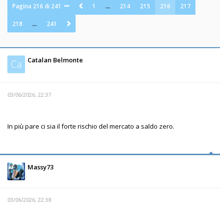
Pagina
216
di
241
1
…
214
215
216
217
218
…
241
Catalan Belmonte
Ca
03/06/2026, 22:37
In più pare ci sia il forte rischio del mercato a saldo zero.
Massy73
03/06/2026, 22:38