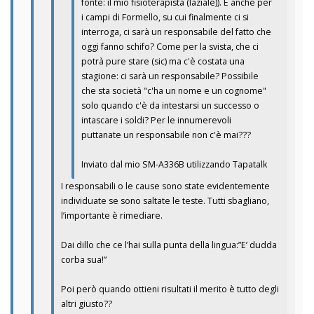
fonte: il mio fisioterapista (laziale)). E anche per
i campi di Formello, su cui finalmente ci si
interroga, ci sarà un responsabile del fatto che
oggi fanno schifo? Come per la svista, che ci
potrà pure stare (sic) ma c'è costata una
stagione: ci sarà un responsabile? Possibile
che sta società "c'ha un nome e un cognome"
solo quando c'è da intestarsi un successo o
intascare i soldi? Per le innumerevoli
puttanate un responsabile non c'è mai???
Inviato dal mio SM-A336B utilizzando Tapatalk
I responsabili o le cause sono state evidentemente
individuate se sono saltate le teste. Tutti sbagliano,
l’importante è rimediare.
Dai dillo che ce l’hai sulla punta della lingua:”E’ dudda
corba sua!”
Poi però quando ottieni risultati il merito è tutto degli
altri giusto??