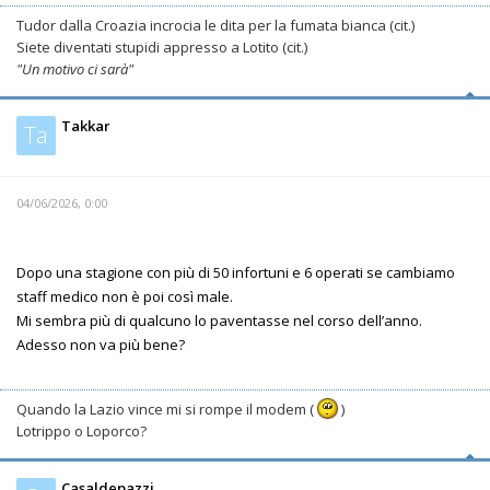
Tudor dalla Croazia incrocia le dita per la fumata bianca (cit.)
Siete diventati stupidi appresso a Lotito (cit.)
"Un motivo ci sarà"
Takkar
Ta
04/06/2026, 0:00
Dopo una stagione con più di 50 infortuni e 6 operati se cambiamo
staff medico non è poi così male.
Mi sembra più di qualcuno lo paventasse nel corso dell’anno.
Adesso non va più bene?
Quando la Lazio vince mi si rompe il modem (
)
Lotrippo o Loporco?
Casaldepazzi