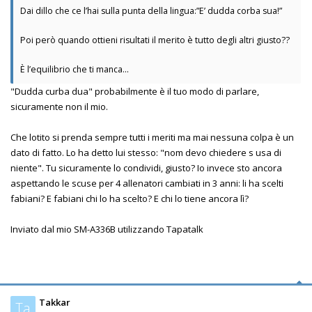
Dai dillo che ce l’hai sulla punta della lingua:”E’ dudda corba sua!”
Poi però quando ottieni risultati il merito è tutto degli altri giusto??
È l’equilibrio che ti manca…
"Dudda curba dua" probabilmente è il tuo modo di parlare,
sicuramente non il mio.
Che lotito si prenda sempre tutti i meriti ma mai nessuna colpa è un
dato di fatto. Lo ha detto lui stesso: "nom devo chiedere s usa di
niente". Tu sicuramente lo condividi, giusto? Io invece sto ancora
aspettando le scuse per 4 allenatori cambiati in 3 anni: li ha scelti
fabiani? E fabiani chi lo ha scelto? E chi lo tiene ancora lì?
Inviato dal mio SM-A336B utilizzando Tapatalk
Takkar
Ta