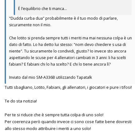
È l’equilibrio che ti manca…
"Dudda curba dua" probabilmente è il tuo modo di parlare,
sicuramente non il mio.
Che lotito si prenda sempre tutti i meriti ma mai nessuna colpa è un
dato di fatto. Lo ha detto lui stesso: "nom devo chiedere s usa di
niente". Tu sicuramente lo condividi, giusto? Io invece sto ancora
aspettando le scuse per 4 allenatori cambiati in 3 anni: li ha scelti
fabiani? E fabiani chi lo ha scelto? E chi lo tiene ancora lì?
Inviato dal mio SM-A336B utilizzando Tapatalk
Tutti sbagliano, Lotito, Fabiani, gli allenatori, i giocatori e pure i tifosi!
Te do sta notizia!
Per te si riduce che è sempre tutta colpa di uno solo!
Per coerenza però quando invece ci sono cose fatte bene dovresti
allo stesso modo attribuire i meriti a uno solo!