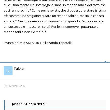
su cui finalmente ci si interroga, ci sarà un responsabile del fatto che
oggi fanno schifo? Come per la svista, che ci potrà pure stare (sic) ma
c'è costata una stagione: ci sarà un responsabile? Possibile che sta
società "c'ha un nome e un cognome" solo quando c'è da intestarsi
un successo o intascare i soldi? Per le innumerevoli puttanate un
responsabile non c'è mai???
Inviato dal mio SM-A336B utilizzando Tapatalk
Takkar
Ta
04/06/2026, 22:42
JosephSSL
ha scritto:
↑