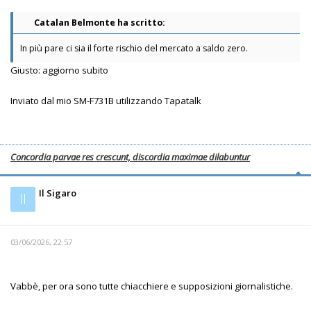
Catalan Belmonte ha scritto:
In più pare ci sia il forte rischio del mercato a saldo zero.
Giusto: aggiorno subito
Inviato dal mio SM-F731B utilizzando Tapatalk
Concordia parvae res crescunt, discordia maximae dilabuntur
Il Sigaro
Il
03/06/2026, 22:57
Vabbè, per ora sono tutte chiacchiere e supposizioni giornalistiche.