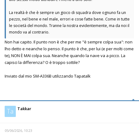
La realtà è che è sempre un gioco di squadra dove ognuno fa un
pezzo, nel bene e nel male, errori e cose fatte bene. Come in tutte
le società del mondo. Tranne la nostra evidentemente, ma da noi il
mondo va al contrario.
Non hai capito. Il punto non è che per me "è sempre colpa sua": non
lho detto e neanche lo penso. Il punto è che, per lui (e per molti come
te), NON È MAI colpa sua. Neanche quando la nave va a picco. La
capisci la differenza? O è troppo sottile?
Inviato dal mio SM-A336B utilizzando Tapatalk
Takkar
Ta
05/06/2026, 10:23