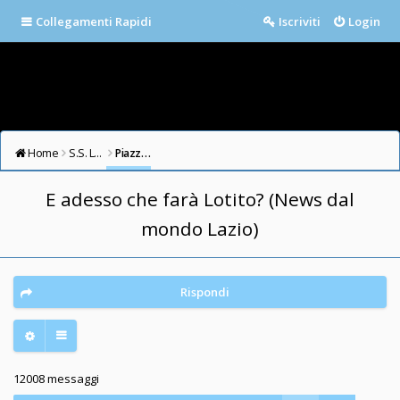
Collegamenti Rapidi
Iscriviti
Login
Home
S.S. LAZIO FORUM
Piazza della Libertà
E adesso che farà Lotito? (News dal
mondo Lazio)
Rispondi
12008 messaggi