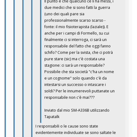
Il punto è che qualcuno ce li ha messi, i
due medici che si sono fatti la guerra
(uno dei quali pare sia
professionalmente scarso scarso -
fonte: il mio fisioterapista (laziale)). E
anche per i campi di Formello, su cui
finalmente ci si interroga, ci sarà un
responsabile del fatto che oggi fanno
schifo? Come per la svista, che ci potrà
pure stare (sic) ma c'è costata una
stagione: ci sarà un responsabile?
Possibile che sta società "c'ha un nome
e un cognome" solo quando c'è da
intestarsi un successo o intascare i
soldi? Per le innumerevoli puttanate un
responsabile non c'è mai???
Inviato dal mio SM-A336B utilizzando
Tapatalk
I responsabili o le cause sono state
evidentemente individuate se sono saltate le