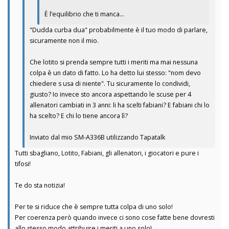
È l’equilibrio che ti manca…
"Dudda curba dua" probabilmente è il tuo modo di parlare,
sicuramente non il mio.
Che lotito si prenda sempre tutti i meriti ma mai nessuna
colpa è un dato di fatto. Lo ha detto lui stesso: "nom devo
chiedere s usa di niente". Tu sicuramente lo condividi,
giusto? Io invece sto ancora aspettando le scuse per 4
allenatori cambiati in 3 anni: li ha scelti fabiani? E fabiani chi lo
ha scelto? E chi lo tiene ancora lì?
Inviato dal mio SM-A336B utilizzando Tapatalk
Tutti sbagliano, Lotito, Fabiani, gli allenatori, i giocatori e pure i
tifosi!
Te do sta notizia!
Per te si riduce che è sempre tutta colpa di uno solo!
Per coerenza però quando invece ci sono cose fatte bene dovresti
allo stesso modo attribuire i meriti a uno solo!