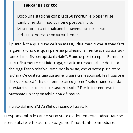
Takkar ha scritto:
Dopo una stagione con più di 50 infortuni e 6 operati se
cambiamo staff medico non è poi così male.
Mi sembra più di qualcuno lo paventasse nel corso
dell’anno. Adesso non va più bene?
Il punto è che qualcuno ce li ha messi, i due medici che si sono fatti
la guerra (uno dei quali pare sia professionalmente scarso scarso -
fonte: il mio fisioterapista (laziale)). E anche per i campi di Formello,
su cui finalmente ci si interroga, ci sarà un responsabile del fatto
che oggi fanno schifo? Come per la svista, che ci potrà pure stare
(sic) ma c'è costata una stagione: ci sarà un responsabile? Possibile
che sta società "c'ha un nome e un cognome" solo quando c'è da
intestarsi un successo o intascare i soldi? Per le innumerevoli
puttanate un responsabile non c'è mai???
Inviato dal mio SM-A336B utilizzando Tapatalk
I responsabili o le cause sono state evidentemente individuate se
sono saltate le teste. Tutti sbagliano, l’importante è rimediare.