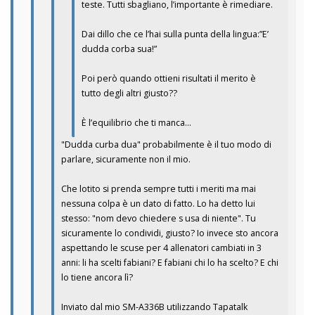
teste. Tutti sbagliano, l’importante è rimediare.
Dai dillo che ce l’hai sulla punta della lingua:”E’
dudda corba sua!”
Poi però quando ottieni risultati il merito è
tutto degli altri giusto??
È l’equilibrio che ti manca…
"Dudda curba dua" probabilmente è il tuo modo di
parlare, sicuramente non il mio.
Che lotito si prenda sempre tutti i meriti ma mai
nessuna colpa è un dato di fatto. Lo ha detto lui
stesso: "nom devo chiedere s usa di niente". Tu
sicuramente lo condividi, giusto? Io invece sto ancora
aspettando le scuse per 4 allenatori cambiati in 3
anni: li ha scelti fabiani? E fabiani chi lo ha scelto? E chi
lo tiene ancora lì?
Inviato dal mio SM-A336B utilizzando Tapatalk