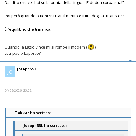
Dai dillo che ce l’hai sulla punta della lingua:”E’ dudda corba sua!”
Poi però quando ottieni risultati il merito è tutto degli altri giusto??
È l’equilibrio che ti manca…
Quando la Lazio vince mi si rompe il modem (
)
Lotrippo o Loporco?
JosephSSL
Jo
04/06/2026, 23:32
Takkar ha scritto:
JosephSSL
ha scritto:
↑