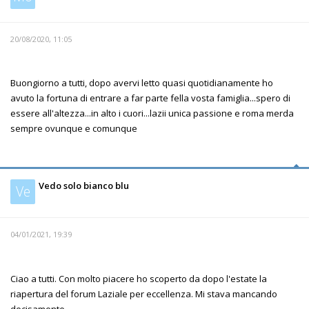
20/08/2020, 11:05
Buongiorno a tutti, dopo avervi letto quasi quotidianamente ho
avuto la fortuna di entrare a far parte fella vosta famiglia...spero di
essere all'altezza...in alto i cuori...lazii unica passione e roma merda
sempre ovunque e comunque
Vedo solo bianco blu
Ve
04/01/2021, 19:39
Ciao a tutti. Con molto piacere ho scoperto da dopo l'estate la
riapertura del forum Laziale per eccellenza. Mi stava mancando
decisamente.