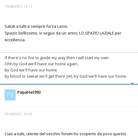
19/08/2021, 13:17
Saluti a tutti e sempre forza Lazio.
Spazio bellissimo, vi seguo da un anno, LO SPAZIO LAZIALE per
eccellenza.
If there's no fire to guide my way then I will start my own.
Ohh by God we'll have our home again,
By God we'll have our home.
By blood or sweat we'll get there yet, by God we'll have our home.
PapaHet993
Pa
22/08/2021, 10:35
Ciao a tutti, utente del vecchio forum ho scoperto da poco questo