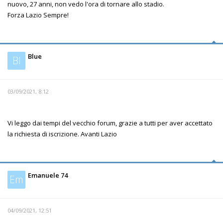
nuovo, 27 anni, non vedo l'ora di tornare allo stadio.
Forza Lazio Sempre!
Blue
Bl
03/09/2021, 8:12
Vi leggo dai tempi del vecchio forum, grazie a tutti per aver accettato
la richiesta di iscrizione. Avanti Lazio
Emanuele 74
Em
04/09/2021, 12:51