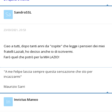
SandroSSL
Sa
23/03/2021, 20:53
Ciao a tutti, dopo tanti anni da "ospite" che legge i pensieri dei miei
fratelli Laziali, ho deciso anche io di iscrivermi.
Farò quel che potrò per la MIA LAZIO!
"A me Felipe lascia sempre questa sensazione che sto per
incazzarmi"
Maurizio Sarri
Invictus Maneo
In