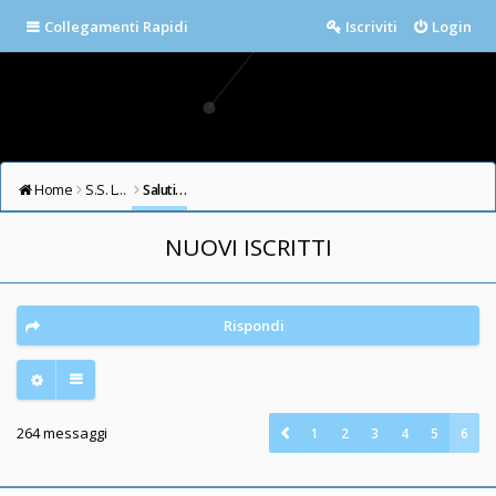
Collegamenti Rapidi
Iscriviti
Login
Home
S.S. LAZIO FORUM
Saluti e Presentazioni
NUOVI ISCRITTI
Rispondi
264 messaggi
1
2
3
4
5
6