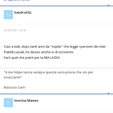
SandroSSL
Sa
23/03/2021, 20:53
Ciao a tutti, dopo tanti anni da "ospite" che legge i pensieri dei miei
fratelli Laziali, ho deciso anche io di iscrivermi.
Farò quel che potrò per la MIA LAZIO!
"A me Felipe lascia sempre questa sensazione che sto per
incazzarmi"
Maurizio Sarri
Invictus Maneo
In