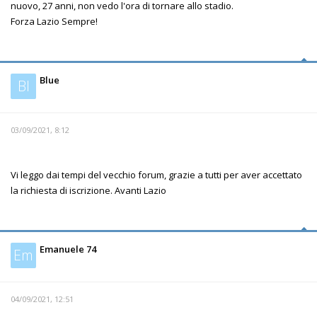
nuovo, 27 anni, non vedo l'ora di tornare allo stadio.
Forza Lazio Sempre!
Blue
Bl
03/09/2021, 8:12
Vi leggo dai tempi del vecchio forum, grazie a tutti per aver accettato
la richiesta di iscrizione. Avanti Lazio
Emanuele 74
Em
04/09/2021, 12:51