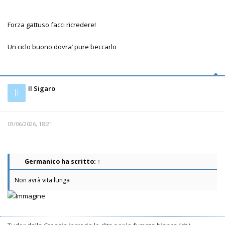
Forza gattuso facci ricredere!
Un ciclo buono dovra’ pure beccarlo
Il Sigaro
Il
03/06/2026, 18:21
Germanico
ha scritto:
↑
Non avrà vita lunga