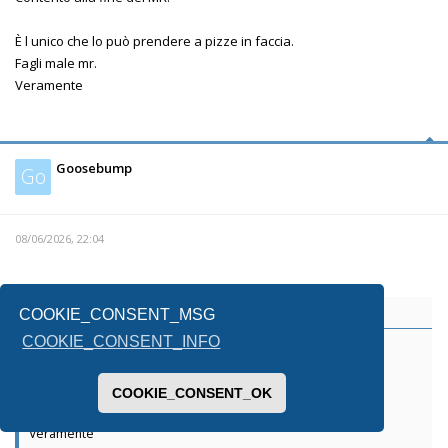
È l unico che lo può prendere a pizze in faccia.
Fagli male mr.
Veramente
Goosebump
Go
08/06/2026, 22:04
flamna
ha scritto:
↑
COOKIE_CONSENT_MSG
COOKIE_CONSENT_INFO
Contento alla fine del MR.
È l unico che lo può prendere a pizze in faccia.
COOKIE_CONSENT_OK
Fagli male mr.
Veramente