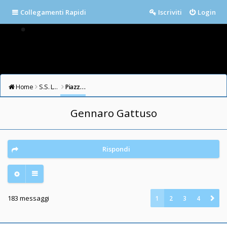
Collegamenti Rapidi
Iscriviti
Login
Home
S.S. LAZIO FORUM
Piazza della Libertà
Gennaro Gattuso
Rispondi
183 messaggi
1
2
3
4