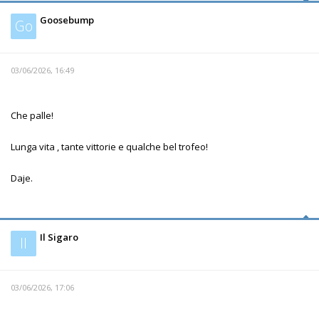
Goosebump
Go
03/06/2026, 16:49
Che palle!
Lunga vita , tante vittorie e qualche bel trofeo!
Daje.
Il Sigaro
Il
03/06/2026, 17:06