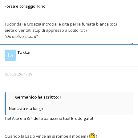
Forza e coraggio, Rino
Tudor dalla Croazia incrocia le dita per la fumata bianca (cit.)
Siete diventati stupidi appresso a Lotito (cit.)
"Un motivo ci sarà"
Takkar
Ta
03/06/2026, 17:38
Germanico
ha scritto:
↑
Non avrà vita lunga
Tiè! A te e a 3/4 della palazzina tua! Brutto gufo!
Quando la Lazio vince mi si rompe il modem (
)