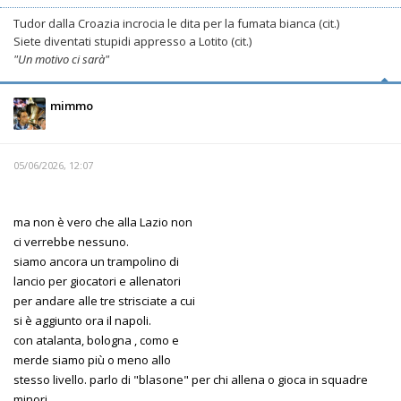
Tudor dalla Croazia incrocia le dita per la fumata bianca (cit.)
Siete diventati stupidi appresso a Lotito (cit.)
"Un motivo ci sarà"
mimmo
05/06/2026, 12:07
ma non è vero che alla Lazio non
ci verrebbe nessuno.
siamo ancora un trampolino di
lancio per giocatori e allenatori
per andare alle tre strisciate a cui
si è aggiunto ora il napoli.
con atalanta, bologna , como e
merde siamo più o meno allo
stesso livello. parlo di "blasone" per chi allena o gioca in squadre
minori.