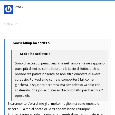
Stock
05/06/2026, 8:39
Goosebump
ha scritto:
↑
Stock
ha scritto:
↑
Sono d' accordo, penso anzi che nell' ambiente ne sappiano
pure più di noi su come funziona la Lazio di lotito, e chi si
prende sta patata bollente se non altro dimostra di avere
coraggio. Poi vediamo come si comporterà lui, come
giocherà la squadra eccetera, ma per adesso va solo che
sostenuto. Che poi è lo stesso discorso fatto per baroni all'
epoca eh.
Sicuramente c'era di meglio, molto meglio, ma sono onesto e
sincero .... a me al posto di Sarri andava bene chiunque.
So che ci sono scuole di pensiero diametralmente opposte e le