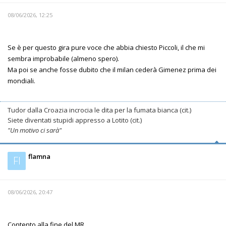
08/06/2026, 12:25
Se è per questo gira pure voce che abbia chiesto Piccoli, il che mi
sembra improbabile (almeno spero).
Ma poi se anche fosse dubito che il milan cederà Gimenez prima dei
mondiali.
Tudor dalla Croazia incrocia le dita per la fumata bianca (cit.)
Siete diventati stupidi appresso a Lotito (cit.)
"Un motivo ci sarà"
flamna
Fl
08/06/2026, 20:47
Contento alla fine del MR.