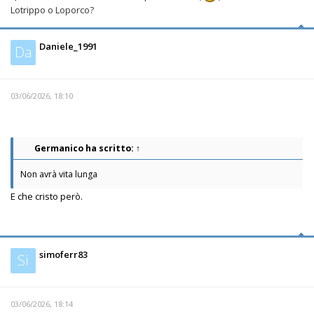
Lotrippo o Loporco?
Daniele_1991
Da
03/06/2026, 18:10
Germanico
ha scritto:
↑
Non avrà vita lunga
E che cristo però.
simoferr83
Si
03/06/2026, 18:14