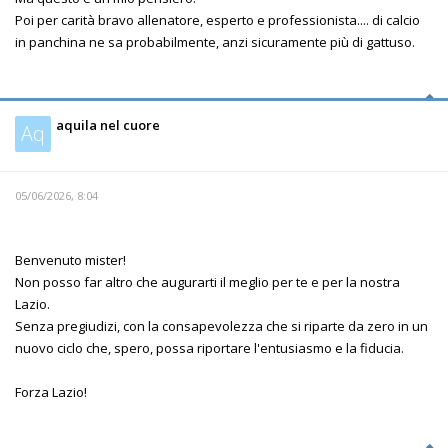
Poi per carità bravo allenatore, esperto e professionista.... di calcio
in panchina ne sa probabilmente, anzi sicuramente più di gattuso.
aquila nel cuore
Aq
05/06/2026, 8:04
Benvenuto mister!
Non posso far altro che augurarti il meglio per te e per la nostra
Lazio.
Senza pregiudizi, con la consapevolezza che si riparte da zero in un
nuovo ciclo che, spero, possa riportare l'entusiasmo e la fiducia.
Forza Lazio!