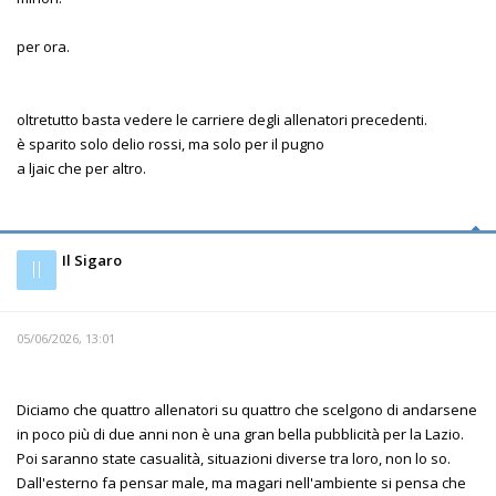
per ora.
oltretutto basta vedere le carriere degli allenatori precedenti.
è sparito solo delio rossi, ma solo per il pugno
a ljaic che per altro.
Il Sigaro
Il
05/06/2026, 13:01
Diciamo che quattro allenatori su quattro che scelgono di andarsene
in poco più di due anni non è una gran bella pubblicità per la Lazio.
Poi saranno state casualità, situazioni diverse tra loro, non lo so.
Dall'esterno fa pensar male, ma magari nell'ambiente si pensa che