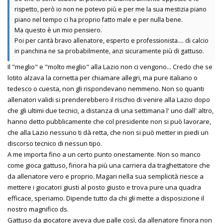
rispetto, però io non ne potevo più e per me la sua mestizia piano
piano nel tempo ci ha proprio fatto male e per nulla bene.
Ma questo è un mio pensiero.
Poi per carità bravo allenatore, esperto e professionista.... di calcio
in panchina ne sa probabilmente, anzi sicuramente più di gattuso.
Il "meglio" e "molto meglio" alla Lazio non ci vengono... Credo che se
lotito alzava la cornetta per chiamare allegri, ma pure italiano o
tedesco o cuesta, non gli rispondevano nemmeno. Non so quanti
allenatori validi si prenderebbero il rischio di venire alla Lazio dopo
che gli ultimi due tecnici, a distanza di una settimana l' uno dall' altro,
hanno detto pubblicamente che col presidente non si può lavorare,
che alla Lazio nessuno ti dà retta, che non si può metter in piedi un
discorso tecnico di nessun tipo.
A me importa fino a un certo punto onestamente. Non so manco
come gioca gattuso, finora ha più una carriera da traghettatore che
da allenatore vero e proprio. Magari nella sua semplicità riesce a
mettere i giocatori giusti al posto giusto e trova pure una quadra
efficace, speriamo. Dipende tutto da chi gli mette a disposizione il
nostro magnifico ds.
Gattuso da giocatore aveva due palle così, da allenatore finora non