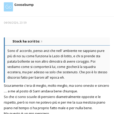
Goosebump
Go
04/06/2026, 23:59
Stock
ha scritto:
↑
Sono d' accordo, penso anzi che nell' ambiente ne sappiano pure
più di noi su come funziona la Lazio di lotito, e chi si prende sta
patata bollente se non altro dimostra di avere coraggio. Poi
vediamo come si comporterà lui, come giocherà la squadra
eccetera, ma per adesso va solo che sostenuto. Che poi è lo stesso
discorso fatto per baroni all' epoca eh.
Sicuramente c'era di meglio, molto meglio, ma sono onesto e sincero
.... a me al posto di Sarri andava bene chiunque.
So che ci sono scuole di pensiero diametralmente opposte e le
rispetto, però io non ne potevo più e per me la sua mestizia piano
piano nel tempo ci ha proprio fatto male e per nulla bene.
Ma questo è un mio pensiero.