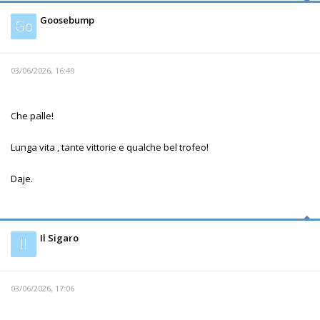
Goosebump
Go
03/06/2026, 16:49
Che palle!
Lunga vita , tante vittorie e qualche bel trofeo!
Daje.
Il Sigaro
Il
03/06/2026, 17:06