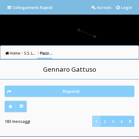
Collegamenti Rapidi
Iscriviti
Login
Home
S.S. LAZIO FORUM
Piazza della Libertà
Gennaro Gattuso
Rispondi
183 messaggi
1
2
3
4