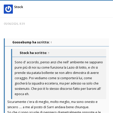
Stock
05/06/2026, 8:39
Goosebump
ha scritto:
↑
Stock
ha scritto:
↑
Sono d' accordo, penso anzi che nell' ambiente ne sappiano
pure più di noi su come funziona la Lazio di lotito, e chi si
prende sta patata bollente se non altro dimostra di avere
coraggio. Poi vediamo come si comporterà lui, come
giocherà la squadra eccetera, ma per adesso va solo che
sostenuto. Che poi è lo stesso discorso fatto per baroni all'
epoca eh.
Sicuramente c'era di meglio, molto meglio, ma sono onesto e
sincero .... a me al posto di Sarri andava bene chiunque.
So che ci sono scuole di pensiero diametralmente opposte e le