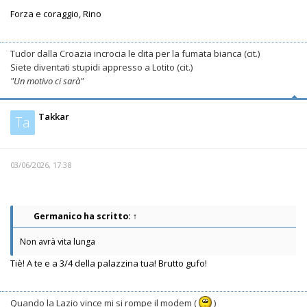
Forza e coraggio, Rino
Tudor dalla Croazia incrocia le dita per la fumata bianca (cit.)
Siete diventati stupidi appresso a Lotito (cit.)
"Un motivo ci sarà"
Takkar
Ta
03/06/2026, 17:38
Germanico
ha scritto:
↑
Non avrà vita lunga
Tiè! A te e a 3/4 della palazzina tua! Brutto gufo!
Quando la Lazio vince mi si rompe il modem (
)