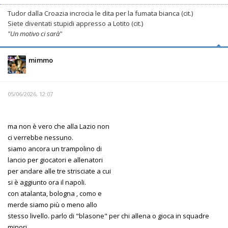
Tudor dalla Croazia incrocia le dita per la fumata bianca (cit.)
Siete diventati stupidi appresso a Lotito (cit.)
"Un motivo ci sarà"
mimmo
05/06/2026, 12:07
ma non è vero che alla Lazio non
ci verrebbe nessuno.
siamo ancora un trampolino di
lancio per giocatori e allenatori
per andare alle tre strisciate a cui
si è aggiunto ora il napoli.
con atalanta, bologna , como e
merde siamo più o meno allo
stesso livello. parlo di "blasone" per chi allena o gioca in squadre
minori.