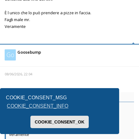
È l unico che lo può prendere a pizze in faccia.
Fagli male mr.
Veramente
Goosebump
Go
08/06/2026, 22:04
flamna
ha scritto:
↑
COOKIE_CONSENT_MSG
COOKIE_CONSENT_INFO
Contento alla fine del MR.
È l unico che lo può prendere a pizze in faccia.
COOKIE_CONSENT_OK
Fagli male mr.
Veramente