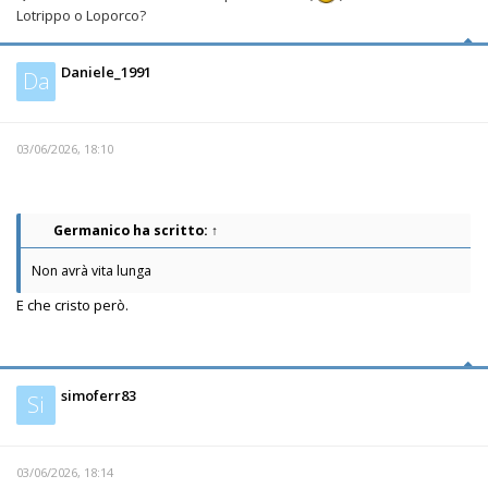
Lotrippo o Loporco?
Daniele_1991
Da
03/06/2026, 18:10
Germanico
ha scritto:
↑
Non avrà vita lunga
E che cristo però.
simoferr83
Si
03/06/2026, 18:14