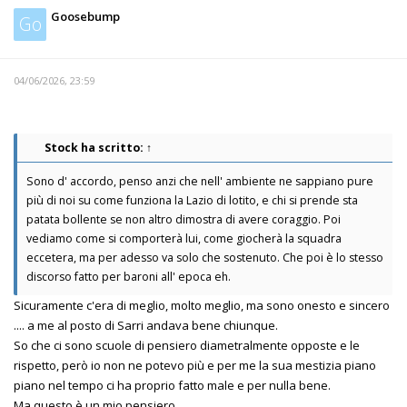
Goosebump
Go
04/06/2026, 23:59
Stock
ha scritto:
↑
Sono d' accordo, penso anzi che nell' ambiente ne sappiano pure
più di noi su come funziona la Lazio di lotito, e chi si prende sta
patata bollente se non altro dimostra di avere coraggio. Poi
vediamo come si comporterà lui, come giocherà la squadra
eccetera, ma per adesso va solo che sostenuto. Che poi è lo stesso
discorso fatto per baroni all' epoca eh.
Sicuramente c'era di meglio, molto meglio, ma sono onesto e sincero
.... a me al posto di Sarri andava bene chiunque.
So che ci sono scuole di pensiero diametralmente opposte e le
rispetto, però io non ne potevo più e per me la sua mestizia piano
piano nel tempo ci ha proprio fatto male e per nulla bene.
Ma questo è un mio pensiero.