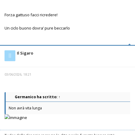
Forza gattuso facci ricredere!
Un ciclo buono dovra’ pure beccarlo
Il Sigaro
Il
03/06/2026, 18:21
Germanico
ha scritto:
↑
Non avrà vita lunga