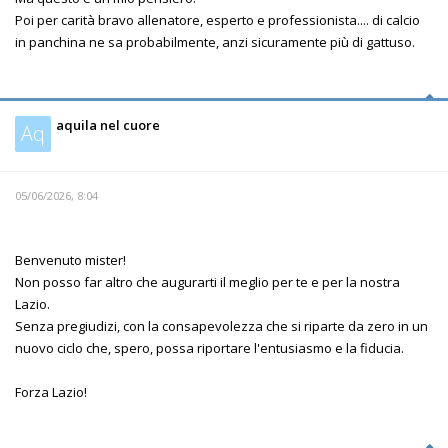
Poi per carità bravo allenatore, esperto e professionista.... di calcio
in panchina ne sa probabilmente, anzi sicuramente più di gattuso.
aquila nel cuore
Aq
05/06/2026, 8:04
Benvenuto mister!
Non posso far altro che augurarti il meglio per te e per la nostra
Lazio.
Senza pregiudizi, con la consapevolezza che si riparte da zero in un
nuovo ciclo che, spero, possa riportare l'entusiasmo e la fiducia.
Forza Lazio!