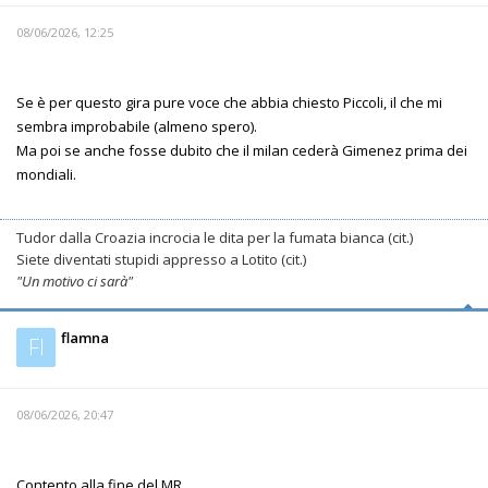
08/06/2026, 12:25
Se è per questo gira pure voce che abbia chiesto Piccoli, il che mi
sembra improbabile (almeno spero).
Ma poi se anche fosse dubito che il milan cederà Gimenez prima dei
mondiali.
Tudor dalla Croazia incrocia le dita per la fumata bianca (cit.)
Siete diventati stupidi appresso a Lotito (cit.)
"Un motivo ci sarà"
flamna
Fl
08/06/2026, 20:47
Contento alla fine del MR.