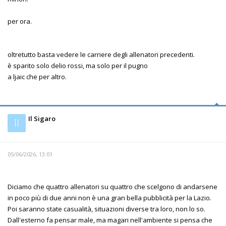
per ora.
oltretutto basta vedere le carriere degli allenatori precedenti.
è sparito solo delio rossi, ma solo per il pugno
a ljaic che per altro.
Il Sigaro
Il
05/06/2026, 13:01
Diciamo che quattro allenatori su quattro che scelgono di andarsene
in poco più di due anni non è una gran bella pubblicità per la Lazio.
Poi saranno state casualità, situazioni diverse tra loro, non lo so.
Dall'esterno fa pensar male, ma magari nell'ambiente si pensa che