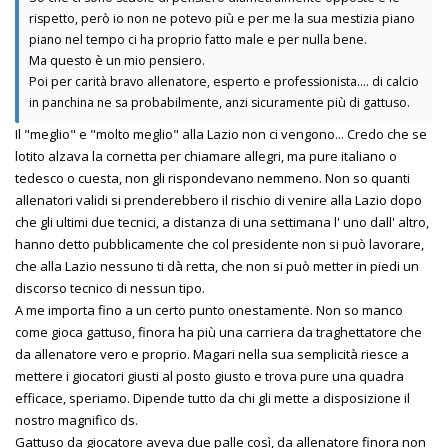
rispetto, però io non ne potevo più e per me la sua mestizia piano
piano nel tempo ci ha proprio fatto male e per nulla bene.
Ma questo è un mio pensiero.
Poi per carità bravo allenatore, esperto e professionista.... di calcio
in panchina ne sa probabilmente, anzi sicuramente più di gattuso.
Il "meglio" e "molto meglio" alla Lazio non ci vengono... Credo che se
lotito alzava la cornetta per chiamare allegri, ma pure italiano o
tedesco o cuesta, non gli rispondevano nemmeno. Non so quanti
allenatori validi si prenderebbero il rischio di venire alla Lazio dopo
che gli ultimi due tecnici, a distanza di una settimana l' uno dall' altro,
hanno detto pubblicamente che col presidente non si può lavorare,
che alla Lazio nessuno ti dà retta, che non si può metter in piedi un
discorso tecnico di nessun tipo.
A me importa fino a un certo punto onestamente. Non so manco
come gioca gattuso, finora ha più una carriera da traghettatore che
da allenatore vero e proprio. Magari nella sua semplicità riesce a
mettere i giocatori giusti al posto giusto e trova pure una quadra
efficace, speriamo. Dipende tutto da chi gli mette a disposizione il
nostro magnifico ds.
Gattuso da giocatore aveva due palle così, da allenatore finora non