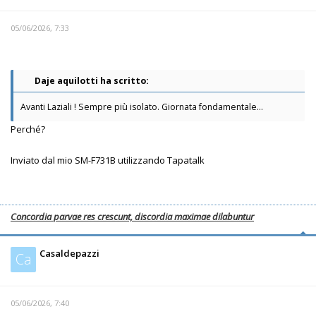
05/06/2026, 7:33
Daje aquilotti ha scritto:
Avanti Laziali ! Sempre più isolato. Giornata fondamentale...
Perché?
Inviato dal mio SM-F731B utilizzando Tapatalk
Concordia parvae res crescunt, discordia maximae dilabuntur
Casaldepazzi
Ca
05/06/2026, 7:40