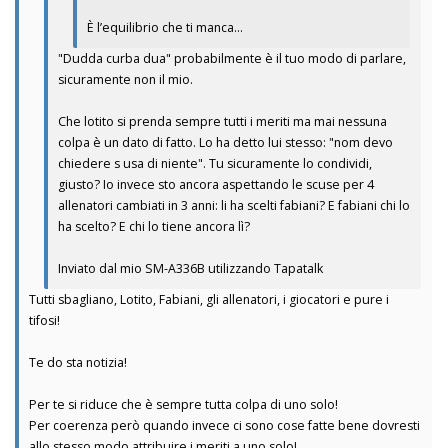
È l’equilibrio che ti manca…
"Dudda curba dua" probabilmente è il tuo modo di parlare,
sicuramente non il mio.
Che lotito si prenda sempre tutti i meriti ma mai nessuna
colpa è un dato di fatto. Lo ha detto lui stesso: "nom devo
chiedere s usa di niente". Tu sicuramente lo condividi,
giusto? Io invece sto ancora aspettando le scuse per 4
allenatori cambiati in 3 anni: li ha scelti fabiani? E fabiani chi lo
ha scelto? E chi lo tiene ancora lì?
Inviato dal mio SM-A336B utilizzando Tapatalk
Tutti sbagliano, Lotito, Fabiani, gli allenatori, i giocatori e pure i
tifosi!
Te do sta notizia!
Per te si riduce che è sempre tutta colpa di uno solo!
Per coerenza però quando invece ci sono cose fatte bene dovresti
allo stesso modo attribuire i meriti a uno solo!