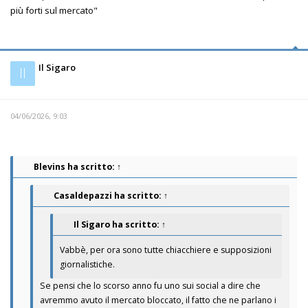
più forti sul mercato"
Il Sigaro
Il
04/06/2026, 9:03
Blevins
ha scritto:
↑
Casaldepazzi
ha scritto:
↑
Il Sigaro
ha scritto:
↑
Vabbè, per ora sono tutte chiacchiere e supposizioni
giornalistiche.
Se pensi che lo scorso anno fu uno sui social a dire che
avremmo avuto il mercato bloccato, il fatto che ne parlano i