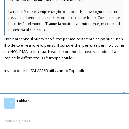
La realtà è che è sempre un gioco di squadra dove ognuno fa un
pezzo, nel bene e nel male, errori e cose fatte bene. Come in tutte
le società del mondo. Tranne la nostra evidentemente, ma da noi il
mondo va al contrario.
Non hai capito. Il punto non è che per me "è sempre colpa sua": non
lho detto e neanche lo penso. Il punto è che, per lui (e per molti come
te), NON È MAI colpa sua. Neanche quando la nave va a picco. La
capisci la differenza? O è troppo sottile?
Inviato dal mio SM-A336B utilizzando Tapatalk
Takkar
Ta
05/06/2026, 10:23