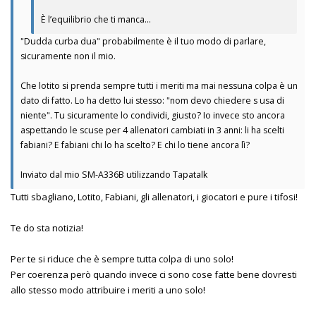
È l’equilibrio che ti manca…
"Dudda curba dua" probabilmente è il tuo modo di parlare,
sicuramente non il mio.
Che lotito si prenda sempre tutti i meriti ma mai nessuna colpa è un
dato di fatto. Lo ha detto lui stesso: "nom devo chiedere s usa di
niente". Tu sicuramente lo condividi, giusto? Io invece sto ancora
aspettando le scuse per 4 allenatori cambiati in 3 anni: li ha scelti
fabiani? E fabiani chi lo ha scelto? E chi lo tiene ancora lì?
Inviato dal mio SM-A336B utilizzando Tapatalk
Tutti sbagliano, Lotito, Fabiani, gli allenatori, i giocatori e pure i tifosi!
Te do sta notizia!
Per te si riduce che è sempre tutta colpa di uno solo!
Per coerenza però quando invece ci sono cose fatte bene dovresti
allo stesso modo attribuire i meriti a uno solo!