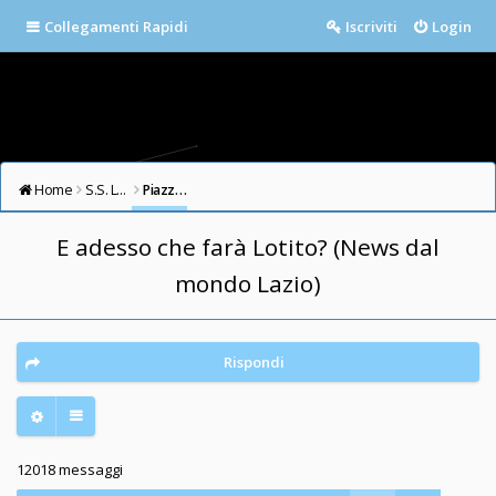
Collegamenti Rapidi
Iscriviti
Login
Home
S.S. LAZIO FORUM
Piazza della Libertà
E adesso che farà Lotito? (News dal
mondo Lazio)
Rispondi
12018 messaggi