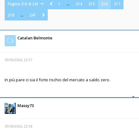
Pagina
216
di
241
1
…
214
215
216
217
218
…
241
Catalan Belmonte
Ca
03/06/2026, 22:37
In più pare ci sia il forte rischio del mercato a saldo zero.
Massy73
03/06/2026, 22:38