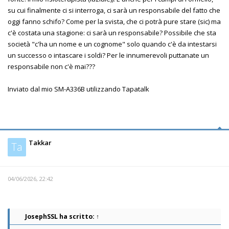
su cui finalmente ci si interroga, ci sarà un responsabile del fatto che
oggi fanno schifo? Come per la svista, che ci potrà pure stare (sic) ma
c'è costata una stagione: ci sarà un responsabile? Possibile che sta
società "c'ha un nome e un cognome" solo quando c'è da intestarsi
un successo o intascare i soldi? Per le innumerevoli puttanate un
responsabile non c'è mai???
Inviato dal mio SM-A336B utilizzando Tapatalk
Takkar
Ta
04/06/2026, 22:42
JosephSSL
ha scritto:
↑