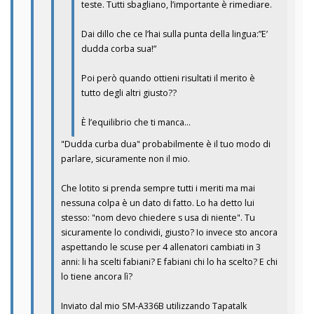
teste. Tutti sbagliano, l’importante è rimediare.
Dai dillo che ce l’hai sulla punta della lingua:”E’
dudda corba sua!”
Poi però quando ottieni risultati il merito è
tutto degli altri giusto??
È l’equilibrio che ti manca…
"Dudda curba dua" probabilmente è il tuo modo di
parlare, sicuramente non il mio.
Che lotito si prenda sempre tutti i meriti ma mai
nessuna colpa è un dato di fatto. Lo ha detto lui
stesso: "nom devo chiedere s usa di niente". Tu
sicuramente lo condividi, giusto? Io invece sto ancora
aspettando le scuse per 4 allenatori cambiati in 3
anni: li ha scelti fabiani? E fabiani chi lo ha scelto? E chi
lo tiene ancora lì?
Inviato dal mio SM-A336B utilizzando Tapatalk