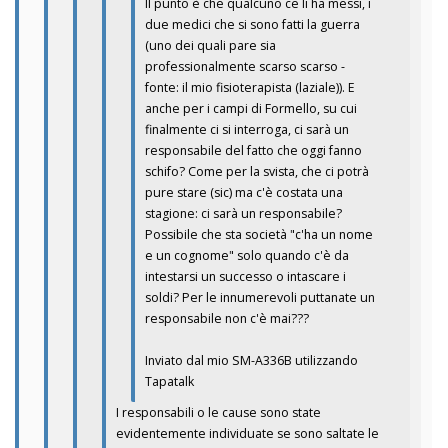
Il punto è che qualcuno ce li ha messi, i
due medici che si sono fatti la guerra
(uno dei quali pare sia
professionalmente scarso scarso -
fonte: il mio fisioterapista (laziale)). E
anche per i campi di Formello, su cui
finalmente ci si interroga, ci sarà un
responsabile del fatto che oggi fanno
schifo? Come per la svista, che ci potrà
pure stare (sic) ma c'è costata una
stagione: ci sarà un responsabile?
Possibile che sta società "c'ha un nome
e un cognome" solo quando c'è da
intestarsi un successo o intascare i
soldi? Per le innumerevoli puttanate un
responsabile non c'è mai???
Inviato dal mio SM-A336B utilizzando
Tapatalk
I responsabili o le cause sono state
evidentemente individuate se sono saltate le