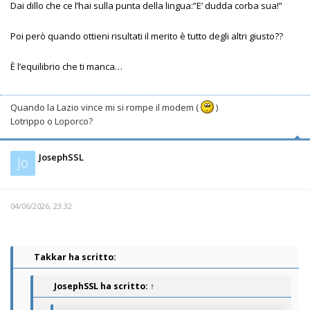
Dai dillo che ce l’hai sulla punta della lingua:”E’ dudda corba sua!”
Poi però quando ottieni risultati il merito è tutto degli altri giusto??
È l’equilibrio che ti manca…
Quando la Lazio vince mi si rompe il modem (
)
Lotrippo o Loporco?
JosephSSL
Jo
04/06/2026, 23:32
Takkar ha scritto:
JosephSSL
ha scritto:
↑