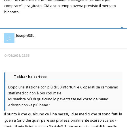
comprare", era giusta. Già a suo tempo aveva previsto il mercato
bloccato.
JosephSSL
Jo
04/06/2026, 22:35
Takkar ha scritto:
Dopo una stagione con più di 50 infortuni e 6 operati se cambiamo
staff medico non è poi così male.
Mi sembra più di qualcuno lo paventasse nel corso dell’anno.
Adesso non va più bene?
Il punto è che qualcuno ce li ha messi, i due medici che si sono fatti la
guerra (uno dei quali pare sia professionalmente scarso scarso -
fonte: il mio fisioterapista (laziale)). E anche per i campi di Formello,