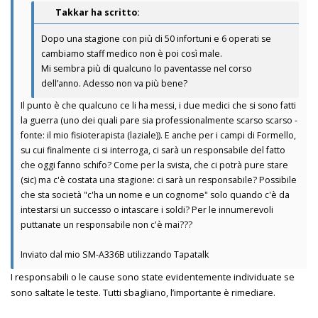
Takkar ha scritto:
Dopo una stagione con più di 50 infortuni e 6 operati se
cambiamo staff medico non è poi così male.
Mi sembra più di qualcuno lo paventasse nel corso
dell’anno. Adesso non va più bene?
Il punto è che qualcuno ce li ha messi, i due medici che si sono fatti
la guerra (uno dei quali pare sia professionalmente scarso scarso -
fonte: il mio fisioterapista (laziale)). E anche per i campi di Formello,
su cui finalmente ci si interroga, ci sarà un responsabile del fatto
che oggi fanno schifo? Come per la svista, che ci potrà pure stare
(sic) ma c'è costata una stagione: ci sarà un responsabile? Possibile
che sta società "c'ha un nome e un cognome" solo quando c'è da
intestarsi un successo o intascare i soldi? Per le innumerevoli
puttanate un responsabile non c'è mai???
Inviato dal mio SM-A336B utilizzando Tapatalk
I responsabili o le cause sono state evidentemente individuate se
sono saltate le teste. Tutti sbagliano, l’importante è rimediare.