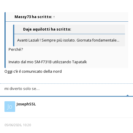
Massy73
ha scritto:
↑
Daje aquilotti ha scritto:
Avanti Laziali ! Sempre più isolato. Giornata fondamentale...
Perché?
Inviato dal mio SM-F731B utilizzando Tapatalk
Oggi c’è il comunicato della nord
mi diverto solo se…
JosephSSL
Jo
05/06/2026, 10:20