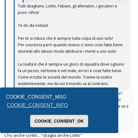
Tutti sbagliano, Lotito, Fabiani, gli allenatori, i giocatori e
pure i tifosi!
Te do sta notizia!
Per te si riduce che è sempre tutta colpa di uno solo!
Per coerenza però quando invece ci sono cose fatte bene
dovresti allo stesso modo attribuire i meriti a uno solo!
La realtà è che è sempre un gioco di squadra dove ognuno
fa un pezzo, nel bene e nel male, errori e cose fatte bene.
Come in tutte le società del mondo. Tranne la nostra
evidentemente, ma da noi il mondo va al contrario.
Non hai capito. Il punto non è che per me "è sempre colpa sua":
COOKIE_CONSENT_MSG
non lho detto e neanche lo penso. Il punto è che, per lui (e per
COOKIE_CONSENT_INFO
molti come te), NON È MAI colpa sua. Neanche quando la nave va a
picco. La capisci la differenza? O è troppo sottile?
COOKIE_CONSENT_OK
Inviato dal mio SM-A336B utilizzando Tapatalk
L'ho anche scritto...."sbaglia anche Lotito"