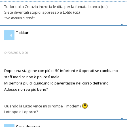
Tudor dalla Croazia incrocia le dita per la fumata bianca (cit.)
Siete diventati stupidi appresso a Lotito (cit.)
"Un motivo ci sarà"
Takkar
Ta
04/06/2026, 0:00
Dopo una stagione con più di 50 infortuni e 6 operati se cambiamo
staff medico non è poi così male.
Mi sembra più di qualcuno lo paventasse nel corso dell’anno.
Adesso non va più bene?
Quando la Lazio vince mi si rompe il modem (
)
Lotrippo o Loporco?
Casaldepazzi