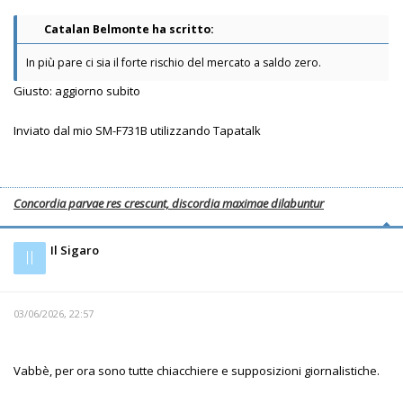
Catalan Belmonte ha scritto:
In più pare ci sia il forte rischio del mercato a saldo zero.
Giusto: aggiorno subito
Inviato dal mio SM-F731B utilizzando Tapatalk
Concordia parvae res crescunt, discordia maximae dilabuntur
Il Sigaro
Il
03/06/2026, 22:57
Vabbè, per ora sono tutte chiacchiere e supposizioni giornalistiche.