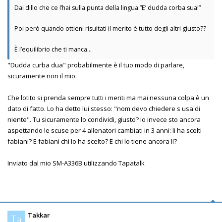
Dai dillo che ce l’hai sulla punta della lingua:”E’ dudda corba sua!”
Poi però quando ottieni risultati il merito è tutto degli altri giusto??
È l’equilibrio che ti manca…
"Dudda curba dua" probabilmente è il tuo modo di parlare,
sicuramente non il mio.
Che lotito si prenda sempre tutti i meriti ma mai nessuna colpa è un
dato di fatto. Lo ha detto lui stesso: "nom devo chiedere s usa di
niente". Tu sicuramente lo condividi, giusto? Io invece sto ancora
aspettando le scuse per 4 allenatori cambiati in 3 anni: li ha scelti
fabiani? E fabiani chi lo ha scelto? E chi lo tiene ancora lì?
Inviato dal mio SM-A336B utilizzando Tapatalk
Takkar
Ta