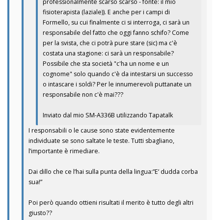
professionalmente scarso scarso - fonte: il mio
fisioterapista (laziale)). E anche per i campi di
Formello, su cui finalmente ci si interroga, ci sarà un
responsabile del fatto che oggi fanno schifo? Come
per la svista, che ci potrà pure stare (sic) ma c'è
costata una stagione: ci sarà un responsabile?
Possibile che sta società "c'ha un nome e un
cognome" solo quando c'è da intestarsi un successo
o intascare i soldi? Per le innumerevoli puttanate un
responsabile non c'è mai???
Inviato dal mio SM-A336B utilizzando Tapatalk
I responsabili o le cause sono state evidentemente
individuate se sono saltate le teste. Tutti sbagliano,
l’importante è rimediare.
Dai dillo che ce l’hai sulla punta della lingua:”E’ dudda corba
sua!”
Poi però quando ottieni risultati il merito è tutto degli altri
giusto??