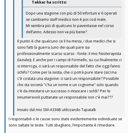
Takkar ha scritto:
Dopo una stagione con più di 50 infortuni e 6 operati
se cambiamo staff medico non è poi così male.
Mi sembra più di qualcuno lo paventasse nel corso
dell’anno. Adesso non va più bene?
Il punto è che qualcuno ce li ha messi, i due medici che si
sono fatti la guerra (uno dei quali pare sia
professionalmente scarso scarso - fonte: il mio fisioterapista
(laziale)). E anche per i campi di Formello, su cui finalmente ci
si interroga, ci sarà un responsabile del fatto che oggi fanno
schifo? Come per la svista, che ci potrà pure stare (sic) ma
c'è costata una stagione: ci sarà un responsabile? Possibile
che sta società "c'ha un nome e un cognome" solo quando
c'è da intestarsi un successo o intascare i soldi? Per le
innumerevoli puttanate un responsabile non c'è mai???
Inviato dal mio SM-A336B utilizzando Tapatalk
I responsabili o le cause sono state evidentemente individuate se
sono saltate le teste. Tutti sbagliano, l’importante è rimediare.