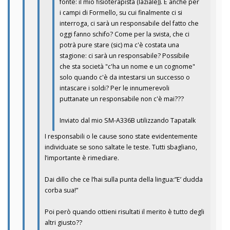
fonte: il mio fisioterapista (laziale)). E anche per
i campi di Formello, su cui finalmente ci si
interroga, ci sarà un responsabile del fatto che
oggi fanno schifo? Come per la svista, che ci
potrà pure stare (sic) ma c'è costata una
stagione: ci sarà un responsabile? Possibile
che sta società "c'ha un nome e un cognome"
solo quando c'è da intestarsi un successo o
intascare i soldi? Per le innumerevoli
puttanate un responsabile non c'è mai???
Inviato dal mio SM-A336B utilizzando Tapatalk
I responsabili o le cause sono state evidentemente
individuate se sono saltate le teste. Tutti sbagliano,
l’importante è rimediare.
Dai dillo che ce l’hai sulla punta della lingua:”E’ dudda
corba sua!”
Poi però quando ottieni risultati il merito è tutto degli
altri giusto??