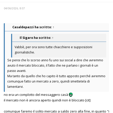
04/06/2026, 8:07
Casaldepazzi
ha scritto:
↑
Il Sigaro
ha scritto:
↑
Vabbè, per ora sono tutte chiacchiere e supposizioni
giornalistiche.
Se pensi che lo scorso anno fu uno sui social a dire che avremmo
avuto il mercato bloccato, il fatto che ne parlano i giornali è un
passo avanti.
Ma tanto da quello che ho capito è tutto apposto perché avremmo
comunque fatto un mercato a zero, quindi smettetela di
lamentarvi.
no era un complotto del messaggero casà
il mercato non è ancora aperto quindi non è bloccato [cit]
comunque faremo il solito mercato a saldo zero alla fine, in quanto "i